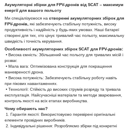
Акумуляторні збірки для FPV-дронів від SCAT – максимум
енергії для вашого польоту
Ми спеціалізуємося на
створенні акумуляторних збірок для
FPV-дронів,
які забезпечують стабільну потужність, високу
продуктивність і надійність у будь-яких умовах. Наші батареї
створені для тих, хто цінує тривалий час польоту, максимальну
швидкість і точність керування.
Особливості акумуляторних збірок SCAT для FPV-дронів:
• Висока ємність: Збільшений час польоту для тривалих місій і
розваг.
• Мала вага: Оптимізована конструкція для покращення
маневреності дрона.
• Висока потужність: Забезпечують стабільну роботу навіть
при пікових навантаженнях.
• Технології: Стійкість до високих струмів розряду та тривала
експлуатація. Найсучасніші матеріали та методи зварювання,
контроль якості на всіх етапах виробництва.
Чому обирають нас?
1. Гарантія якості: Використовуємо перевірені оригінальні
елементи провідних виробників.
2. Індивідуальні рішення: Розробляємо збірки під конкретні