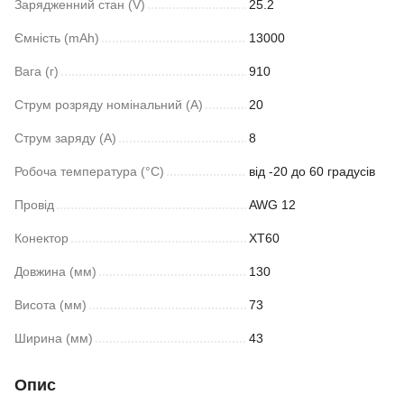
Зарядженний стан (V)
25.2
Ємність (mAh)
13000
Вага (г)
910
Струм розряду номінальний (A)
20
Струм заряду (A)
8
Робоча температура (°C)
від -20 до 60 градусів
Провід
AWG 12
Конектор
ХТ60
Довжина (мм)
130
Висота (мм)
73
Ширина (мм)
43
Опис