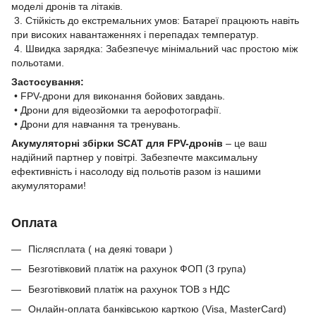
моделі дронів та літаків.
3. Стійкість до екстремальних умов: Батареї працюють навіть
при високих навантаженнях і перепадах температур.
4. Швидка зарядка: Забезпечує мінімальний час простою між
польотами.
Застосування:
• FPV-дрони для виконання бойових завдань.
• Дрони для відеозйомки та аерофотографії.
• Дрони для навчання та тренувань.
Акумуляторні збірки SCAT для FPV-дронів
– це ваш
надійний партнер у повітрі. Забезпечте максимальну
ефективність і насолоду від польотів разом із нашими
акумуляторами!
Оплата
Післясплата ( на деякі товари )
Безготівковий платіж на рахунок ФОП (3 група)
Безготівковий платіж на рахунок ТОВ з НДС
Онлайн-оплата банківською карткою (Visa, MasterCard)