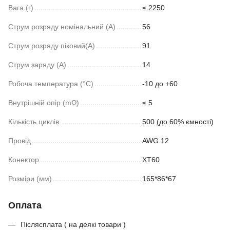
Вага (г)
≤ 2250
Струм розряду номінальний (A)
56
Струм розряду піковий(А)
91
Струм заряду (A)
14
Робоча температура (°C)
-10 до +60
Внутрішній опір (mΩ)
≤ 5
Кількість циклів
500 (до 60% ємності)
Провід
AWG 12
Конектор
ХТ60
Розміри (мм)
165*86*67
Оплата
Післясплата ( на деякі товари )