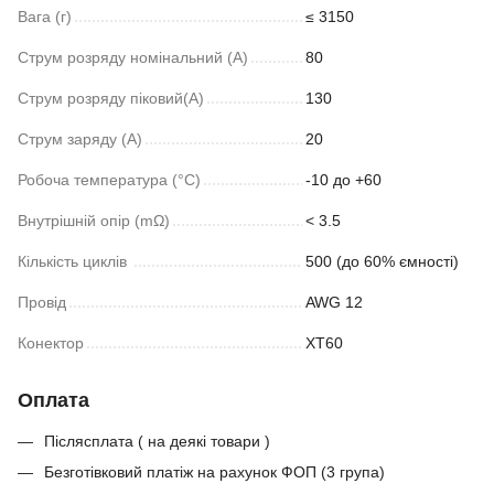
Вага (г)
≤ 3150
Струм розряду номінальний (A)
80
Струм розряду піковий(А)
130
Струм заряду (A)
20
Робоча температура (°C)
-10 до +60
Внутрішній опір (mΩ)
< 3.5
Кількість циклів
500 (до 60% ємності)
Провід
AWG 12
Конектор
ХТ60
Оплата
Післясплата ( на деякі товари )
Безготівковий платіж на рахунок ФОП (3 група)