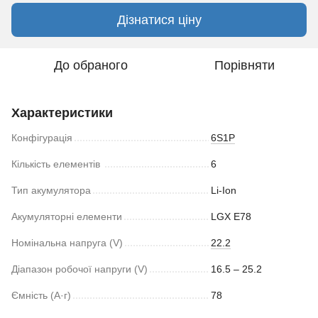
Дізнатися ціну
До обраного
Порівняти
Характеристики
Конфігурація
6S1P
Кількість елементів
6
Тип акумулятора
Li-Ion
Акумуляторні елементи
LGX E78
Номінальна напруга (V)
22.2
Діапазон робочої напруги (V)
16.5 – 25.2
Ємність (А·г)
78