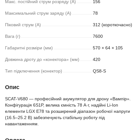
Макс. постійний струм розряду (А)
156
Максимальний струм заряду (А)
78
Піковий струм (А)
312 (короткочасно)
Вага (г)
7600
Габаритні розміри (мм)
570 × 64 × 105
Довжина дроту до «конектора» (мм)
420
Тип підключення (конектор)
QS8-S
Опис
SCAT-V680 — професійний акумулятор для дрону «Вампір».
Конфігурація 6S1P, велика ємність 78 А·г, надійні Li-Ion
елементи LGX E78 та розширений діапазон робочої напруги
(16.5–25.2 В) забезпечують стабільну роботу під
навантаженням.