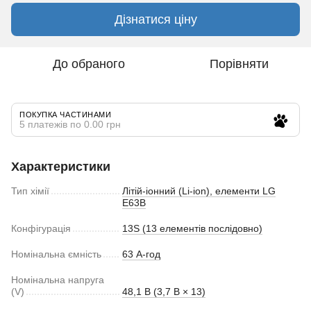
Дізнатися ціну
До обраного
Порівняти
ПОКУПКА ЧАСТИНАМИ
5 платежів по 0.00 грн
Характеристики
Тип хімії
Літій-іонний (Li-ion), елементи LG
E63B
Конфігурація
13S (13 елементів послідовно)
Номінальна ємність
63 А-год
Номінальна напруга
(V)
48,1 В (3,7 В × 13)