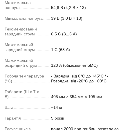
Максимальна
напруга
54,6 В (4,2 В × 13)
Мінімальна напруга
39 В (3,0 В × 13)
Рекомендований
зарядний струм
0,5 С (31,5 А)
Максимальний
зарядний струм
1 С (63 А)
Максимальний
розрядний струм
120 А (обмеження БМС)
Робоча температура
- Зарядка: від 0°C до +45°C / -
(°C)
Розрядка: від -20°C до +60°C
Габарити (Ш х Т х
В)
405 мм × 354 мм × 105 мм
Вага
~14 кг
Гарантія
5 років
Ресурс циклів
понад 2000 при глибині розряду до