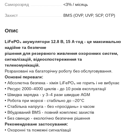
Саморозряд
<3% / місяць
Захист
BMS (OVP, UVP, SCP, OTP)
Опис
LiFePO₄ акумулятори 12.8 В, 15 А·год - це максимально
надійне та безпечне
рішення для резервного живлення охоронних систем,
сигналізацій, відеоспостереження та
телекомунікацій.
Розраховані на багаторічну роботу без обслуговування.
Основні переваги:
• Абсолютна безпека - хімія LiFePO₄ не горить і не вибухає
• Ресурс 2000–4000 циклів - до 10 років експлуатації
• Швидка зарядка - у 3–4 рази швидше AGM
• Робота при морозі - стабільно до –20°C
• Стабільна напруга - без «просідань» з часом
• Вбудований BMS - повний комплекс захистів
• Без свинцю - екологічно безпечне рішення
Рекомендоване застосування:
• Охоронні та пожежні сигналізації