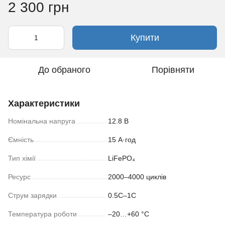
2 300 грн
Купити
До обраного
Порівняти
Характеристики
Номінальна напруга
12.8 В
Ємність
15 А·год
Тип хімії
LiFePO₄
Ресурс
2000–4000 циклів
Струм зарядки
0.5С–1C
Температура роботи
–20…+60 °C