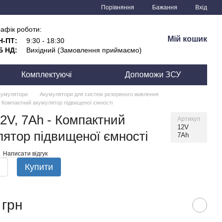
Порівняння
Бажання
Вхід
афік роботи:
Мій кошик
Н-ПТ:
9:30 - 18:30
Б НД:
Вихідний (Замовлення приймаємо)
Комплектуючі
Допоможи ЗСУ
кумулятори
Акумулятори для систем резервного живлення
 - Компактний акумулятор підвищеної ємності
12V, 7Ah - Компактний
Артикул
12V
лятор підвищеної ємності
7Ah
Написати відгук
Купити
 грн