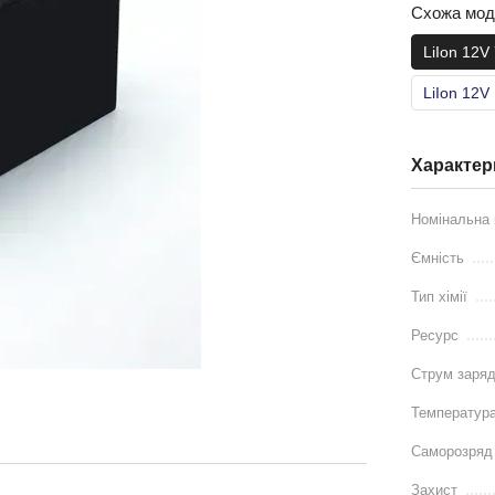
Схожа мо
LiIon 12V
LiIon 12V
Характер
Номінальна 
Ємність
Тип хімії
Ресурс
Струм заря
Температура
Саморозря
Захист