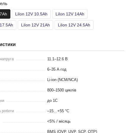
дель
 7Ah
LiIon 12V 10.5Ah
LiIon 12V 14Ah
 17.5Ah
LiIon 12V 21Ah
LiIon 12V 24.5Ah
истики
напруга
11.1–12.6 В
6–35 А·год
Li-ion (NCM/NCA)
800–1500 циклів
дки
до 1C
 роботи
–15…+55 °C
д
<5% / місяць
BMS (OVP, UVP, SCP, OTP)