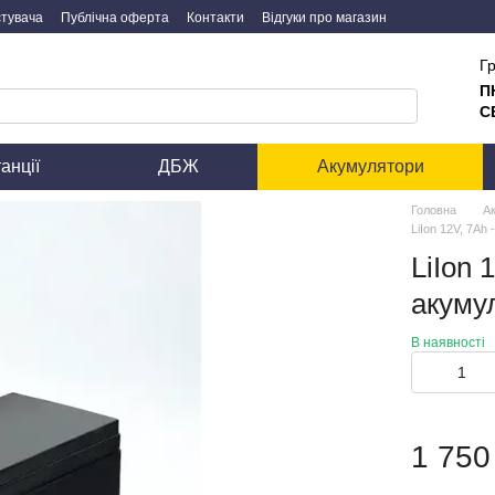
стувача
Публічна оферта
Контакти
Відгуки про магазин
Гр
П
С
анції
ДБЖ
Акумулятори
Головна
А
LiIon 12V, 7Ah
LiIon 
акуму
В наявності
1 750