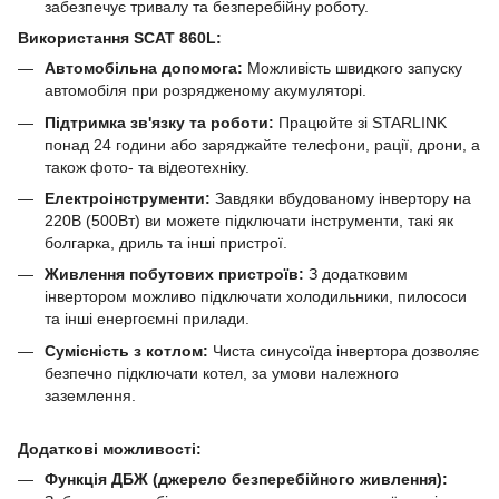
забезпечує тривалу та безперебійну роботу.
Використання SCAT 860L:
Автомобільна допомога:
Можливість швидкого запуску
автомобіля при розрядженому акумуляторі.
Підтримка зв'язку та роботи:
Працюйте зі STARLINK
понад 24 години або заряджайте телефони, рації, дрони, а
також фото- та відеотехніку.
Електроінструменти:
Завдяки вбудованому інвертору на
220В (500Вт) ви можете підключати інструменти, такі як
болгарка, дриль та інші пристрої.
Живлення побутових пристроїв:
З додатковим
інвертором можливо підключати холодильники, пилососи
та інші енергоємні прилади.
Сумісність з котлом:
Чиста синусоїда інвертора дозволяє
безпечно підключати котел, за умови належного
заземлення.
Додаткові можливості:
Функція ДБЖ (джерело безперебійного живлення):