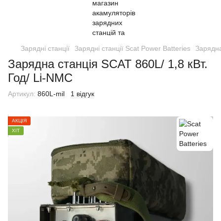
Зарядні станції
Зарядні станції Scat Power Batteries
Зарядна
Зарядна станція SCAT 860L/ 1,8 кВт.
Год/ Li-NMC
Артикул:
860L-mil
1 відгук
АКЦІЯ
ХІТ