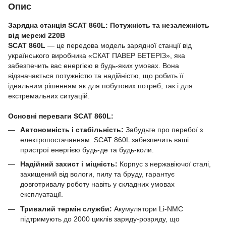
Опис
Зарядна станція SCAT 860L:
Потужність та незалежність
від мережі 220В
SCAT 860L
— це передова модель зарядної станції від
українського виробника «СКАТ ПАВЕР БЕТЕРІЗ», яка
забезпечить вас енергією в будь-яких умовах. Вона
відзначається потужністю та надійністю, що робить її
ідеальним рішенням як для побутових потреб, так і для
екстремальних ситуацій.
Основні переваги SCAT 860L:
Автономність і стабільність:
Забудьте про перебої з
електропостачанням. SCAT 860L забезпечить ваші
пристрої енергією будь-де та будь-коли.
Надійний захист і міцність:
Корпус з нержавіючої сталі,
захищений від вологи, пилу та бруду, гарантує
довготривалу роботу навіть у складних умовах
експлуатації.
Тривалий термін служби:
Акумулятори Li-NMC
підтримують до 2000 циклів заряду-розряду, що