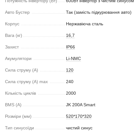
Потужність інвертору (Вт)
600Вт інвертор з чистим синусом
Авто Бустер
Так (замість підкурювання авто)
Корпус
Нержавіюча сталь
Вага (кг)
16,7
Захист
IP66
Акумулятори
Li-NMC
Сила струму (A)
120
Сила струму (A) max
240
Кількість циклів
2000
BMS (А)
JK 200A Smart
Розміри (мм)
520*170*320
Тип синусоїди
чистий синус